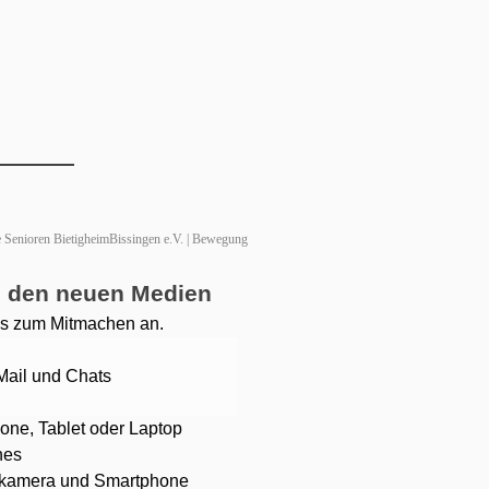
 Senioren BietigheimBissingen e.V. | Bewegung
in den neuen Medien
ps zum Mitmachen an.
ail und Chats
e, Tablet oder Laptop
nes
lkamera und Smartphone